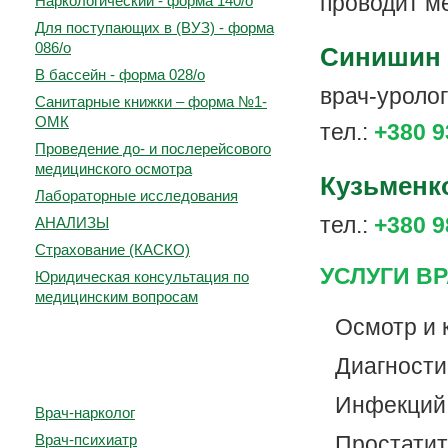
проводит м
Наркологический - форма 140/о
Для поступающих в (ВУЗ) - форма
086/о
Синишин
В бассейн - форма 028/о
врач-уроло
Санитарные книжки – форма №1-
ОМК
тел.:
+380 9
Проведение до- и послерейсового
медицинского осмотра
Кузьменк
Лабораторные исследования
тел.:
+380 9
АНАЛИЗЫ
Страхование (КАСКО)
УСЛУГИ ВР
Юридическая консультация по
медицинским вопросам
Осмотр и 
Прием врачей:
Диагности
Инфекций,
Врач-нарколог
Простатит
Врач-психиатр