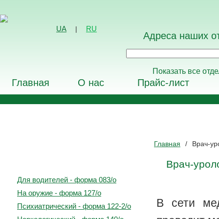
UA
|
RU
Адреса наших о
Показать все отде
Главная
О нас
Прайс-лист
Главная
/
Врач-ур
Медицинские осмотры
и выдача справок
Врач-урол
Для водителей - форма 083/о
На оружие - форма 127/о
В сети ме
Психиатрический - форма 122-2/о