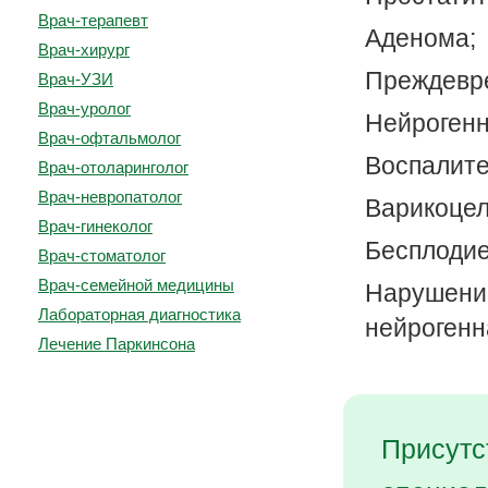
Врач-терапевт
Аденома;
Врач-хирург
Преждевр
Врач-УЗИ
Врач-уролог
Нейрогенн
Врач-офтальмолог
Воспалите
Врач-отоларинголог
Врач-невропатолог
Варикоцел
Врач-гинеколог
Бесплодие
Врач-стоматолог
Врач-семейной медицины
Нарушен
Лабораторная диагностика
нейрогенн
Лечение Паркинсона
Присутс